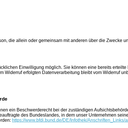
 Person, die allein oder gemeinsam mit anderen über die Zwecke
klichen Einwilligung möglich. Sie können eine bereits erteilte 
um Widerruf erfolgten Datenverarbeitung bleibt vom Widerruf unb
rde
fenen ein Beschwerderecht bei der zuständigen Aufsichtsbehörd
eauftragte des Bundeslandes, in dem unser Unternehmen seinen
erden:
https://www.bfdi.bund.de/DE/Infothek/Anschriften_Links/a