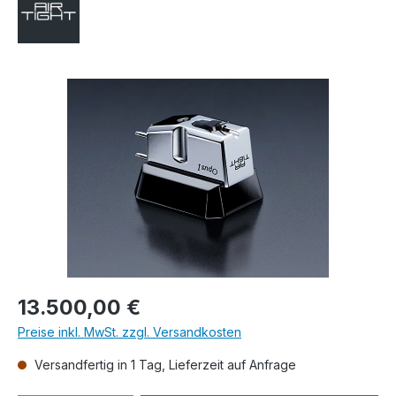
Bildergalerie überspringen
Regulärer Preis:
13.500,00 €
Preise inkl. MwSt. zzgl. Versandkosten
Versandfertig in 1 Tag, Lieferzeit auf Anfrage