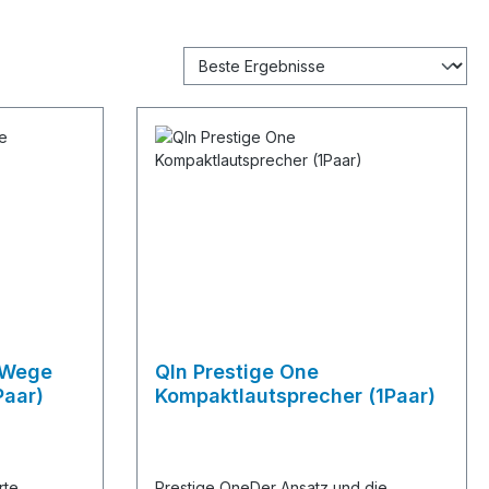
-Wege
Qln Prestige One
Paar)
Kompaktlautsprecher (1Paar)
rte
Prestige OneDer Ansatz und die