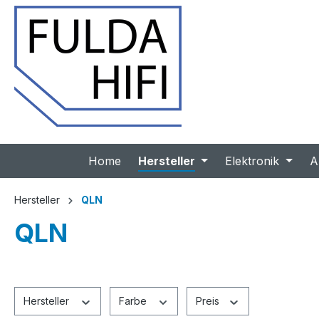
 Hauptinhalt springen
Zur Suche springen
Zur Hauptnavigation springen
Home
Hersteller
Elektronik
A
Hersteller
QLN
QLN
Hersteller
Farbe
Preis