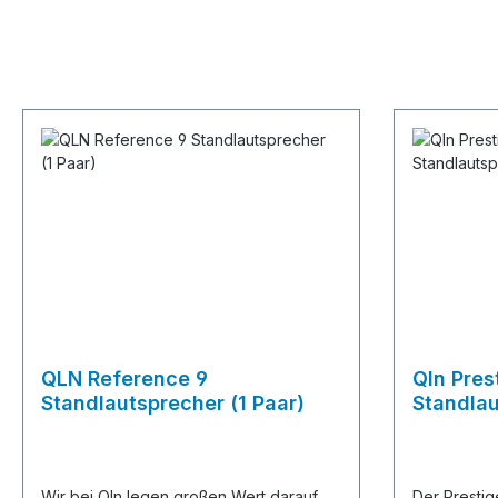
QLN Reference 9
Qln Pres
Standlautsprecher (1 Paar)
Standlau
Wir bei Qln legen großen Wert darauf,
Der Prestige