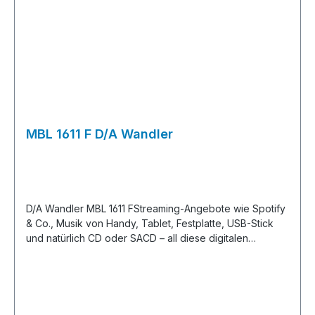
darunter ein phasenoptimierte Version für seidige
Höhenwiedergabe und phantastische Räumlichkeit.Eine
speziell gedämpfte Laufwerksaufhängung beschützt
Laseroptik und eingelegte CD vor Vibrationen. Das
Herzstück des N31 ist ein ultramodernes
Wandlerkonzept, das die Vorteile von Multibit- und der
1-Bit (Delta/Sigma)-Technologie vereint.Doch was nützt
die feinste Digitalelektronik, wenn die CDs
klangverfälschende Übersteuerungen bereits mitliefern?
MBL 1611 F D/A Wandler
Vor allem bei Pop-Aufnahmen kommt es sehr häufig vor,
dass mehrere Abtastpunkte im Digitalsignal (samples)
hintereinander den höchstmöglichen Pegel
repräsentieren.Das provoziert die Digitalfilter in den
Wandlereinheiten zu Übersteuerungen, sogenannten
D/A Wandler MBL 1611 FStreaming-Angebote wie Spotify
“Intersampling overs”. Nicht so im N31. Seine
& Co., Musik von Handy, Tablet, Festplatte, USB-Stick
Wandlerbausteine wurden mit der einzigartigen “True
und natürlich CD oder SACD – all diese digitalen
Peak Technology” so modifiziert, dass dem Digitalfilter
Musikdaten müssen in die analoge Welt transferiert
genügend Spielraum bleibt, um diese
werden. Das geht im Prinzip mit einem winzigen Chip.
verzerrungsträchtigen Clipping-Effekte erst gar nicht
Das geht aber auch in einer 23 Kilogramm schweren
aufkommen zu lassen.Mit welcher Akribie unsere
Wandler-Einheit, die auf Standbeinen ruht, gefräst aus
Entwickler ans Werk gegangen sind, verraten die
massivem Messing. In einem souveränen Baustein, bei