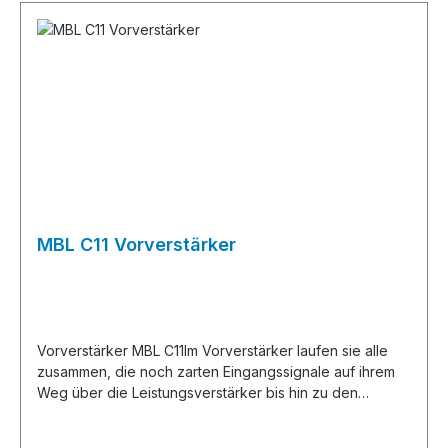
nach unten: Links sitzt ein mächtiger Ringkerntrafo,
sauber abgeschirmt in einem Becher aus Mu-Metall;
davon getrennt auf der Signal-Platine rechts
sekundieren nicht weniger als 16 Lade-
Kondensatoren.Der vergleichsweise kleine Kühlkörper
verrät auch gleich die Schaltungstechnik: Die MBL-
eigene LASA-Technologie erzeugt viel
Verstärkerleistung, wenig Verlustwärme und geht mit
stoischer Gelassenheit und unbeirrbar auch dann ihrem
Geschäft nach, wenn es gilt, Lautsprechern mit
herausfordernd komplexen Lasten Stabilität
entgegenzusetzen.Was bleibt ist Musik. Musik pur.Die
MBL C11 Vorverstärker
MBL C21 auf einen BlickMBL LASA Verstärker-
Technologie mit 2 x 300 Watt (an 4 Ω)Leistung 20
AmpereSpitzen-AusgangsstromSoft Clipping -
behutsamer Übergang in den Überlastbereich ohne
aggressiven, verzerrten KlangAnaloger Ringkerntrafo
Vorverstärker MBL C11Im Vorverstärker laufen sie alle
mit SchutzschirmtechnikRCA- und XLR-
zusammen, die noch zarten Eingangssignale auf ihrem
EingängeEinbindnung in MBL SmartLink Verbund
Weg über die Leistungsverstärker bis hin zu den
Lautsprechern. Störungen von außen und
Wechselwirkungen im Inneren könnten den subtilen