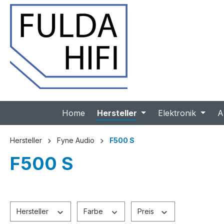
 Hauptinhalt springen
Zur Suche springen
Zur Hauptnavigation springen
Home
Hersteller
Elektronik
A
Hersteller
Fyne Audio
F500 S
F500 S
Hersteller
Farbe
Preis