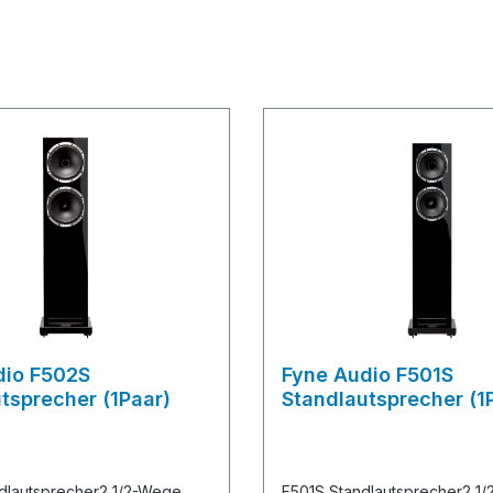
dio F502S
Fyne Audio F501S
tsprecher (1Paar)
Standlautsprecher (1
dlautsprecher2 1/2-Wege
F501S Standlautsprecher2 1