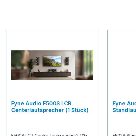
Fyne Audio F500S LCR
Fyne Au
Centerlautsprecher (1 Stück)
Standlau
F500S LCR Center-Lautsprecher2 1/2-
F502S Stan