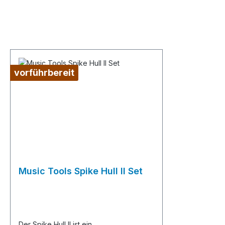
vorführbereit
Music Tools Spike Hull II Set
Der Spike Hull II ist ein