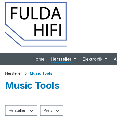
 Hauptinhalt springen
Zur Suche springen
Zur Hauptnavigation springen
Home
Hersteller
Elektronik
A
Hersteller
Music Tools
Music Tools
Hersteller
Preis