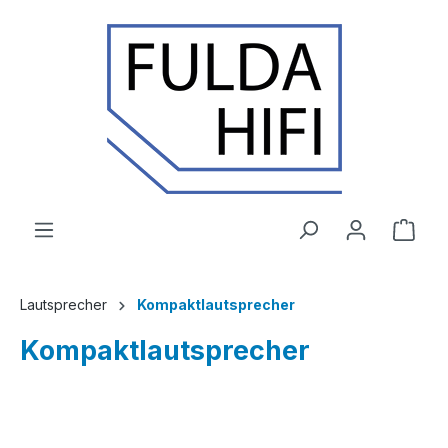
Zum Hauptinhalt springen
Ware
Lautsprecher
Kompaktlautsprecher
Kompaktlautsprecher