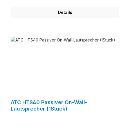
eines kompakten Lautsprechers, der kompromisslose
Studioqualität liefern sollte. Sie stellte einen mutigen
Details
Bruch mit den klobigen, ineffizienten Designs der
damaligen Zeit dar – und der Erfolg gab ihr Recht.Die
AE1 etablierte sich schnell als fester Bestandteil sowohl
in Studios als auch in HiFi-Anlagen. Nun, Jahrzehnte
später, um 40 Jahre dieses bahnbrechenden
Lautsprechers zu feiern, ist Acoustic Ennergy stolz
darauf, die AE1 40th Anniversary Edition auf den Markt
zu bringen und dieses Erbe in die Moderne zu
übertragen – mit modernster Technik und zeitlosem
Design.Die Entwicklung des neuen AE1 war keine leichte
Aufgabe. Es handelte sich nicht nur um einen
Designklassiker, sondern alle Originalteile wurden auch
schon seit einiger Zeit nicht mehr hergestellt, sodass sie
von Grund auf neu beginnen mussten.Da der Klang
dieses Lautsprechers und sein Ruf für höchste Leistung
ATC HTS40 Passiver On-Wall-
bereits bestens etabliert waren, gab es keinen
Lautsprecher (1Stück)
Spielraum für große Abweichungen vom Originaldesign.
Jedes Element musste so gestaltet werden, dass es
genauso klang wie das Original.Zwar wurden einige