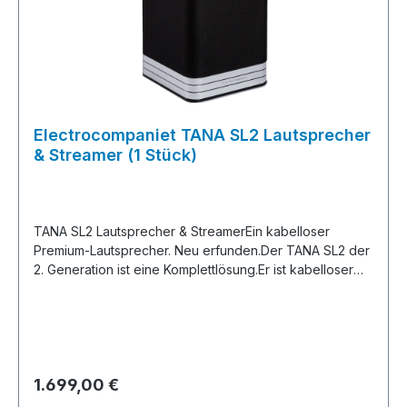
Electrocompaniet TANA SL2 Lautsprecher
& Streamer (1 Stück)
TANA SL2 Lautsprecher & StreamerEin kabelloser
Premium-Lautsprecher. Neu erfunden.Der TANA SL2 der
2. Generation ist eine Komplettlösung.Er ist kabelloser
Lautsprecher, Verstärker und Audio-Streamer.Er spielt
Musik aus Ihrer Sammlung oder Dateien aus dem
Internet ab. Die Steuerung erfolgt ganz einfach über
unsere App oder einen Webbrowser.Allein ist er der
perfekte Begleiter für Musik in Küche, Homeoffice oder
Regulärer Preis:
1.699,00 €
Wohnzimmer.Kombinieren Sie ihn mit dem
Aktivlautsprecher TANA L2 zu einem kabellosen HiFi-