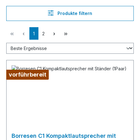
Produkte filtern
Seite
Seite
1
2
vorführbereit
Borresen C1 Kompaktlautsprecher mit