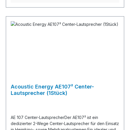
Banana-/Kabelschuhfähig x3TreiberHochtöner 16 mm
woher Ihre Musik stammt – von Spotify, Apple, Amazon
Silk DomeMitteltöner 30 mm PU DomeBass 150 mm
oder aus Ihrer eigenen Sammlung – mit dem Series 3
dotierter Papierkegel AusführungenStandard-
werden Sie sich ganz neu in sie verlieben. Und dank
Ausführungen Esche Schwarz, Rosenut, Walnuss,
des simplen Plug-and-Play Set-ups brauchen Sie für die
Kirsche, Eiche, WeißHochglanz-Ausführungen
Installation keinen Fachmann: nehmen Sie ihn einfach mit
Hochglanz Schwarz, Rosenut, Walnuss, Kirsch, Eiche,
nach Hause, schließen Sie Ihn an eine Steckdose an
WeißPersönliche Wunschfarbe Ja – Sie können Ihre
und hören Sie Ihre Lieblingsstücke wie nie zuvor. Sein
persönliche Wunschfarbe angebenEin speziell
Design fügt sich nahtlos in Ihr Zuhause und liefert
konzipierter Majik 109 Standfuß aus Stahl ist separat in
raumfüllenden Klang aus seiner eleganten Form. Für
Schwarz oder Silber erhältlich
einen bereicherten Alltag mit außergewöhnlicher
AbmessungenGehäusevolumen 9 LiterBreite 192
musikalischer Klarheit. Sie werden es verstehen, wenn
mmHöhe 327 mmTiefe 256 mmGewicht 5,9 kg (nur
Sie es hören. Verlieren Sie sichFür ein noch
Lautsprecher)
atemberaubenderes Klangerlebnis können Sie ganz
einfach einen Partner-Lautsprecher hinzufügen (zzgl.ab
Acoustic Energy AE107² Center-
3360€), um eine Stereoanlage zu kreieren. Die
Lautsprecher (1Stück)
Lautsprecher haben die perfekte Größe, um beidseitig
neben Ihrem TV auf einem TV-Board zu stehen, können
alternativ aber auch auf Standfüßen aufgestellt werden
(Series 3 Standfüße sind separat erwerblich). Ihr TV
AE 107 Center-LautsprecherDer AE107² ist ein
wird so gut klingen, wie noch nie, wenn Sie die
dedizierter 2-Wege Center-Lautsprecher für den Einsatz
Lautsprecher über HDMI damit verbinden.Wie bei allen
in Heimkino- sowie Mehrkanalsystemen.Ein idealer und