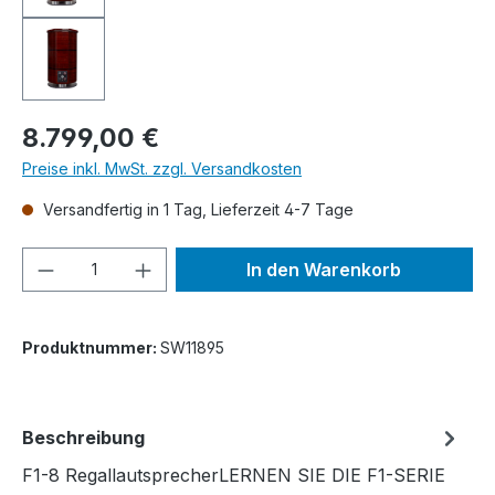
Regulärer Preis:
8.799,00 €
Preise inkl. MwSt. zzgl. Versandkosten
Versandfertig in 1 Tag, Lieferzeit 4-7 Tage
Produkt Anzahl: Gib den gewünschten We
In den Warenkorb
Produktnummer:
SW11895
Beschreibung
F1-8 RegallautsprecherLERNEN SIE DIE F1-SERIE