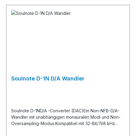
PCM, DSD (DoP v1.1)kompatibel Abtastfrequenz (USB)
Maximum 768 kHz (PCM) / Maximum 22,6 MHz
(DSD)kompatible Abtastfrequenz (koaxial / AES / EBU)
Maximal 192 kHz (PCM) / 2,8 MHz (DSD64 DoP
v1.1)PCM-Quantisierungsbitzahl (USB) 16- Bit, 24-Bit, 32-
Bit PCM-Quantisierungsbitzahl (koaxial)・AES/EBU)
16bit, 24bitdigitaler Eingang USB (Typ B), 2
Koaxialsysteme (SPDIF), 2 AES/EBU-SystemeExterner
Takteingang 10MHz (BNC 50Ω)Analogausgang XLR 1
System, RCA 1 SystemAnaloger Ausgangspegel (XLR)
5,6 Vrmsanaloger Ausgangspegel (Cinch) 2,8
VrmsFrequenzgang 2 Hz bis 120 kHz (+ 0/-1 dB)S/N-
Soulnote D-1N D/A Wandler
Verhältnis 110 dBKlirrfaktor 0,008 % (NOS/176,4 kHz)
AnalogfilterSekundäre passiveVersorgungsspannung
AC100 V 50/60 HzLeistungsaufnahme 56W
(J60065)Maximale Außenmaße Korpus: 430 (B) x 160
(H) x 405 (T) mmGewicht ca. 17 kgZubehör: Spike,
Soulnote D-1ND/A -Converter (DAC)Ein Non-NFB-D/A-
Stromkabel
Wandler mit unabhängigen monauralen Modi und Non-
Oversampling-Modus.Kompatibel mit 32-Bit/768 kHz
PCM und 22,6 MHz DSD (DSD512) Klangquellen.Der