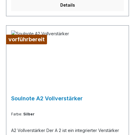
abzeichnen.Die speziellen Ausganstransistoren werden
Details
für den A-1 nach bestimmten Kriterien ausgewählt und
kommen nur als „gemachtes“ Paar zum Einsatz. Durch
diese Auswahl wird die Klangbildschärfe und
Dreidimensionalität noch einmal vertieft.
vorführbereit
Soulnote A2 Vollverstärker
Farbe:
Silber
A2 Vollverstärker Der A 2 ist ein integrierter Verstärker