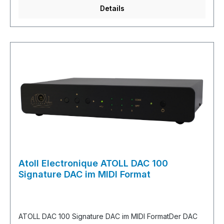
Koppelkondensatoren.Verbunden werden können MM
Details
und MC low- oder high-level Tonabnehmern - eine
Anpassung der Eingangsimpedanz und
Eingangskapazität ist möglich.Verwendet werden kann
der PH100 mit jeglichem Gerät welches über einen
freien Cinch-Eingang verfügt.FeaturesMM Phono-
Eingang MC (high / low Level)Eingang
RIAAEntzerrungskennlinieSeparates Gehäuse
Atoll Electronique ATOLL DAC 100
Signature DAC im MIDI Format
ATOLL DAC 100 Signature DAC im MIDI FormatDer DAC