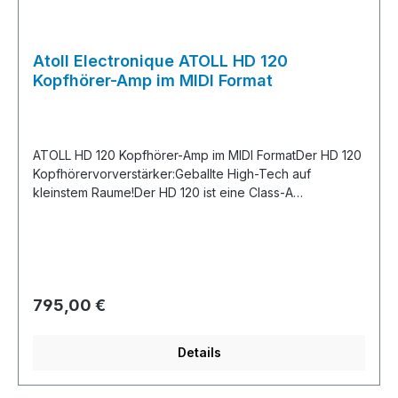
Atoll Electronique ATOLL HD 120
Kopfhörer-Amp im MIDI Format
ATOLL HD 120 Kopfhörer-Amp im MIDI FormatDer HD 120
Kopfhörervorverstärker:Geballte High-Tech auf
kleinstem Raume!Der HD 120 ist eine Class-A
Kopfhörerverstärker,Vorstufe, DA-Wandler mit und
Bluetooth®-Empfänger in Einem.5 Eingänge - davon 2x
analog und 3x digital (Coax, Toslink und USB Asynchron
24/192) erlauben Verbindungen zu unterschiedlichsten
Zuspielgeräten, 2 Klinkenstecker mit 6.35mm und ein
Regulärer Preis:
795,00 €
Line-Out geben die Signale an mehrere Verbraucher
weiter.Der BurrBrown PCM5102 DA-Wandler Baustein mit
Continous Current Output und die diskret aufgebaute
Details
Class-A Ausgangsstufe mit MKP Koppelkondensatoren
garantieren auch den gewohnten High-Endigen Atoll-
Sound: lebendig, dynamisch und mit Liebe zum Detail