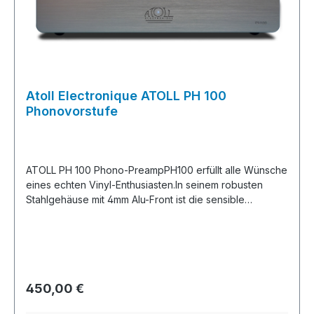
Atoll Electronique ATOLL PH 100
Phonovorstufe
ATOLL PH 100 Phono-PreampPH100 erfüllt alle Wünsche
eines echten Vinyl-Enthusiasten.In seinem robusten
Stahlgehäuse mit 4mm Alu-Front ist die sensible
Verstärkerelektronik geschützt von Einstreuungen und
Störfeldern.Die Stromversorgung ist separat für jeden
Kanal mit Trafos aus der Atoll-Top-Range.4
Spannungsstabilisatoren filtern alle ungewünschten
Störungen.Die Vorstufenelektronik ist komplett aus
Regulärer Preis:
450,00 €
diskreten Bauteilen aufgebaut (Keine OpAmps!) und
benötigt keine klangschmälernden