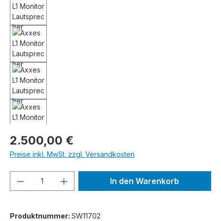
Regulärer Preis:
2.500,00 €
Preise inkl. MwSt. zzgl. Versandkosten
Produkt Anzahl: Gib den gewünschten We
In den Warenkorb
Produktnummer:
SW11702