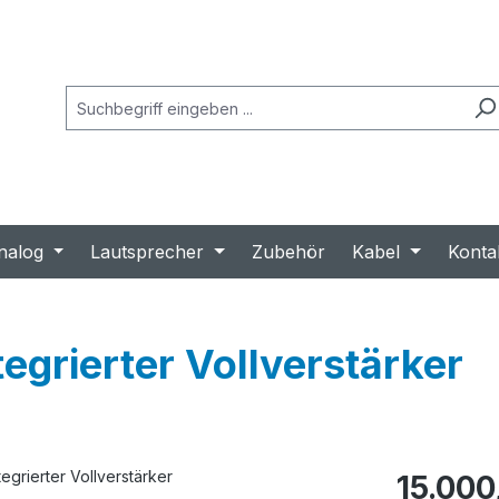
nalog
Lautsprecher
Zubehör
Kabel
Konta
tegrierter Vollverstärker
Regulärer Prei
15.000