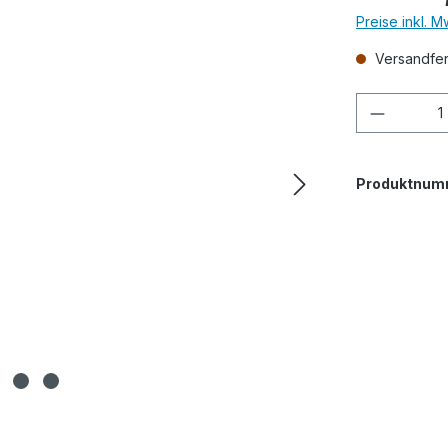
Preise inkl. 
Versandfert
Produkt
Produktnum