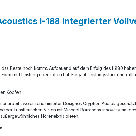
oustics I-188 integrierter Vollv
ass das Beste noch kommt. Aufbauend auf dem Erfolg des I-880 hab
Form und Leistung übertroffen hat. Elegant, leistungsstark und raffin
hen Köpfen
sammenarbeit zweier renommierter Designer. Gryphon Audios geschät
einer künstlerischen Vision mit Michael Børresens innovativem techn
 außergewöhnliches Hörerlebnis bieten.
le