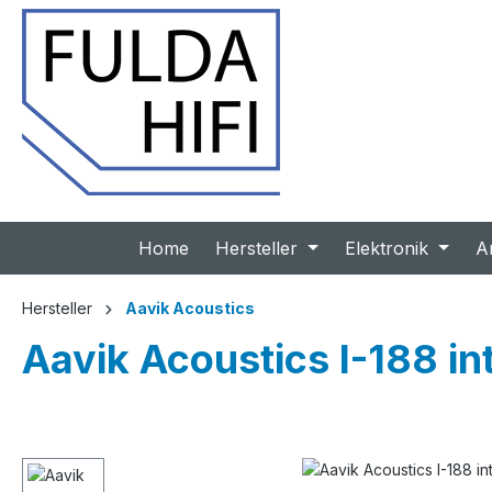
 Hauptinhalt springen
Zur Suche springen
Zur Hauptnavigation springen
Home
Hersteller
Elektronik
A
Hersteller
Aavik Acoustics
Aavik Acoustics I-188 in
Bildergalerie überspringen