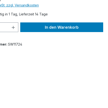
MwSt. zzgl. Versandkosten
ig in 1 Tag, Lieferzeit 14 Tage
 Anzahl: Gib den gewünschten Wert ein 
In den Warenkorb
mer:
SW11724