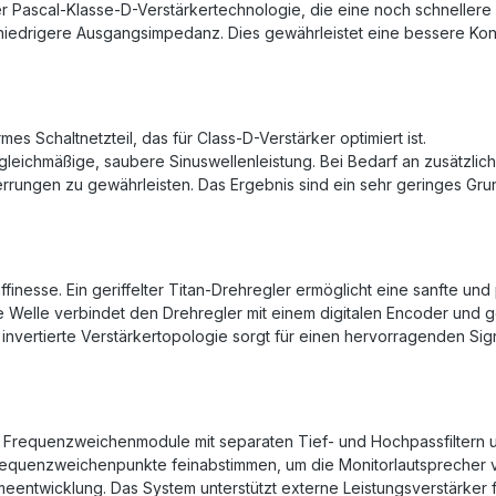
er Pascal-Klasse-D-Verstärkertechnologie, die eine noch schnelle
e niedrigere Ausgangsimpedanz. Dies gewährleistet eine bessere Ko
es Schaltnetzteil, das für Class-D-Verstärker optimiert ist.
e gleichmäßige, saubere Sinuswellenleistung. Bei Bedarf an zusätzlic
rrungen zu gewährleisten. Das Ergebnis sind ein sehr geringes Gr
affinesse. Ein geriffelter Titan-Drehregler ermöglicht eine sanfte u
e Welle verbindet den Drehregler mit einem digitalen Encoder und g
 invertierte Verstärkertopologie sorgt für einen hervorragenden S
e Frequenzweichenmodule mit separaten Tief- und Hochpassfiltern 
equenzweichenpunkte feinabstimmen, um die Monitorlautsprecher vo
rmeentwicklung. Das System unterstützt externe Leistungsverstärker 