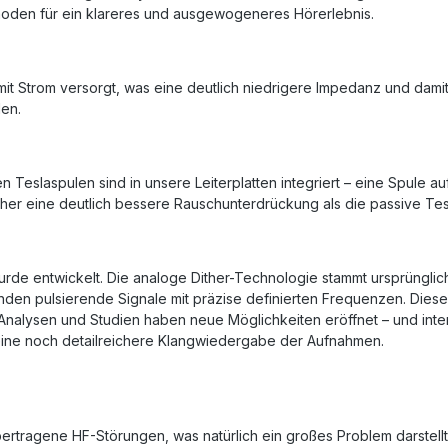
den für ein klareres und ausgewogeneres Hörerlebnis.
mit Strom versorgt, was eine deutlich niedrigere Impedanz und dami
len.
Teslaspulen sind in unsere Leiterplatten integriert – eine Spule a
daher eine deutlich bessere Rauschunterdrückung als die passive Tes
de entwickelt. Die analoge Dither-Technologie stammt ursprünglich 
enden pulsierende Signale mit präzise definierten Frequenzen. Di
. Analysen und Studien haben neue Möglichkeiten eröffnet – und inte
 eine noch detailreichere Klangwiedergabe der Aufnahmen.
bertragene HF-Störungen, was natürlich ein großes Problem darstellt