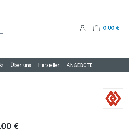
0,00 €
Ware
kt
Über uns
Hersteller
ANGEBOTE
s:
,00 €