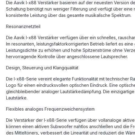
Die Aavik I-x88 Verstärker basieren auf der neuesten Version d
Schaltung benötigt nun weniger Filterung und verfügt über ein
konsistente Leistung über das gesamte musikalische Spektrum.
Resonanznetzteil
Die Aavik I-x88 Verstärker verfügen über ein schnelles, rauscharm
Im resonanten, leistungsfaktorkorrigierten Betrieb liefert es ein
Leistungsdichte zu erhöhen und hohe Spitzenströme ohne Verze
hervorragende Kontrolle über angeschlossene Lautsprecher.
Design, Steuerung und Klangqualität
Die I-x88-Serie vereint elegante Funktionalität mit technischer R
Logo für einen eindrucksvollen optischen Eindruck. Eine optisch
gleichbleibender analoger Lautstärkedämpfung. Die einzigartige
Lautstärke.
Flexibles analoges Frequenzweichensystem
Die Verstärker der I-x88-Serie verfügen über vollanaloge aktiv
können einen aktiven Subwoofer nahtlos anschließen und die Fr
des Mitteltöners, verbessert die Linearität und reduziert die Wä