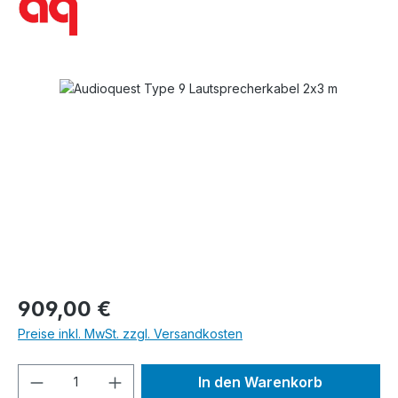
Bildergalerie überspringen
Regulärer Preis:
909,00 €
Preise inkl. MwSt. zzgl. Versandkosten
Produkt Anzahl: Gib den gewünschten We
In den Warenkorb