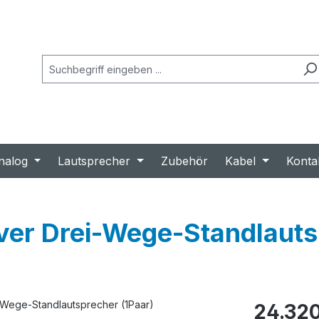
nalog
Lautsprecher
Zubehör
Kabel
Konta
r Drei-Wege-Standlautsp
Regulärer Prei
24.320