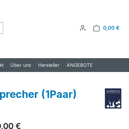
0,00 €
Ware
kt
Über uns
Hersteller
ANGEBOTE
recher (1Paar)
s:
,00 €