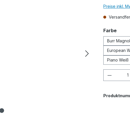
Preise inkl. 
Versandfert
ausw
Farbe
Burr Magnol
European W
Piano Weiß
Produkt
Produktnum