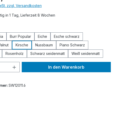
MwSt. zzgl. Versandkosten
ig in 1 Tag, Lieferzeit 8 Wochen
ählen
ia
Burr Popular
Eiche
Esche schwarz
alnut
Kirsche
Nussbaum
Piano Schwarz
Rosenholz
Schwarz seidenmatt
Weiß seidenmatt
 Anzahl: Gib den gewünschten Wert ein 
In den Warenkorb
mer:
SW12011.6