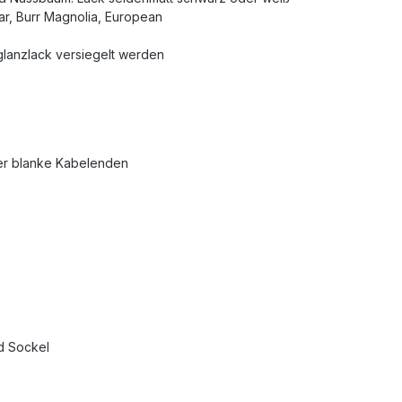
ar, Burr Magnolia, European
glanzlack versiegelt werden
er blanke Kabelenden
d Sockel