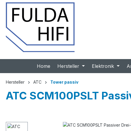
 Hauptinhalt springen
Zur Suche springen
Zur Hauptnavigation springen
Home
Hersteller
Elektronik
A
Hersteller
ATC
Tower passiv
ATC SCM100PSLT Passive
Bildergalerie überspringen