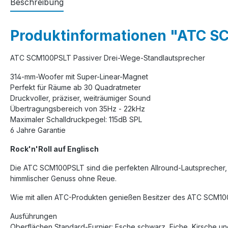
Beschreibung
Produktinformationen "ATC SC
ATC SCM100PSLT Passiver Drei-Wege-Standlautsprecher
314-mm-Woofer mit Super-Linear-Magnet
Perfekt für Räume ab 30 Quadratmeter
Druckvoller, präziser, weiträumiger Sound
Übertragungsbereich von 35Hz - 22kHz
Maximaler Schalldruckpegel: 115dB SPL
6 Jahre Garantie
Rock'n'Roll auf Englisch
Die ATC SCM100PSLT sind die perfekten Allround-Lautsprecher, 
himmlischer Genuss ohne Reue.
Wie mit allen ATC-Produkten genießen Besitzer des ATC SCM100P
Ausführungen
Oberflächen Standard-Furnier: Esche schwarz, Eiche, Kirsche 