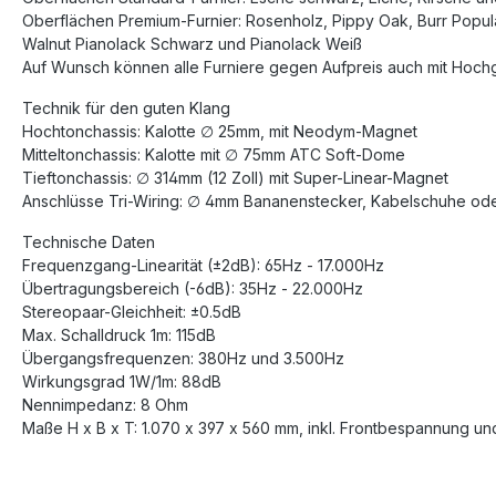
Oberflächen Premium-Furnier: Rosenholz, Pippy Oak, Burr Popul
Walnut Pianolack Schwarz und Pianolack Weiß
Auf Wunsch können alle Furniere gegen Aufpreis auch mit Hoch
Technik für den guten Klang
Hochtonchassis: Kalotte ∅ 25mm, mit Neodym-Magnet
Mitteltonchassis: Kalotte mit ∅ 75mm ATC Soft-Dome
Tieftonchassis: ∅ 314mm (12 Zoll) mit Super-Linear-Magnet
Anschlüsse Tri-Wiring: ∅ 4mm Bananenstecker, Kabelschuhe od
Technische Daten
Frequenzgang-Linearität (±2dB): 65Hz - 17.000Hz
Übertragungsbereich (-6dB): 35Hz - 22.000Hz
Stereopaar-Gleichheit: ±0.5dB
Max. Schalldruck 1m: 115dB
Übergangsfrequenzen: 380Hz und 3.500Hz
Wirkungsgrad 1W/1m: 88dB
Nennimpedanz: 8 Ohm
Maße H x B x T: 1.070 x 397 x 560 mm, inkl. Frontbespannung un