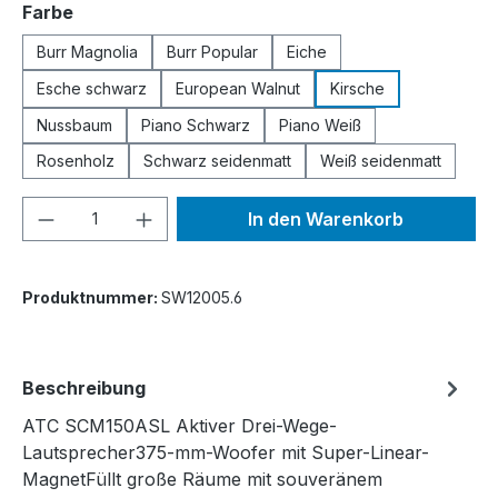
auswählen
Farbe
Burr Magnolia
Burr Popular
Eiche
Esche schwarz
European Walnut
Kirsche
Nussbaum
Piano Schwarz
Piano Weiß
Rosenholz
Schwarz seidenmatt
Weiß seidenmatt
Produkt Anzahl: Gib den gewünschten We
In den Warenkorb
Produktnummer:
SW12005.6
Beschreibung
ATC SCM150ASL Aktiver Drei-Wege-
Lautsprecher375-mm-Woofer mit Super-Linear-
MagnetFüllt große Räume mit souveränem