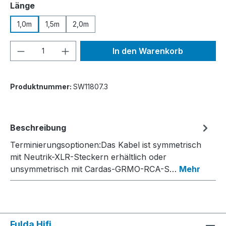
auswählen
Länge
1,0m
1,5m
2,0m
Produkt Anzahl: Gib den gewünschten We
In den Warenkorb
Produktnummer:
SW11807.3
Beschreibung
Terminierungsoptionen:Das Kabel ist symmetrisch
mit Neutrik-XLR-Steckern erhältlich oder
unsymmetrisch mit Cardas-GRMO-RCA-S…
Mehr
Fulda Hifi