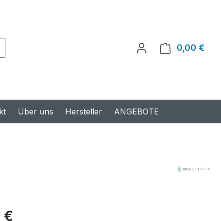
0,00 €
Ware
kt
Über uns
Hersteller
ANGEBOTE
s:
 €