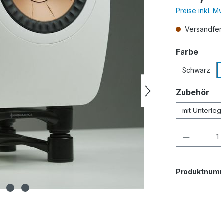
Preise inkl. 
Versandfert
ausw
Farbe
Schwarz
au
Zubehör
mit Unterle
Produkt
Produktnum