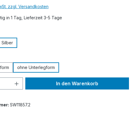
MwSt. zzgl. Versandkosten
ig in 1 Tag, Lieferzeit 3-5 Tage
ählen
Silber
swählen
gform
ohne Unterlegform
 Anzahl: Gib den gewünschten Wert ein 
In den Warenkorb
mer:
SW11857.2