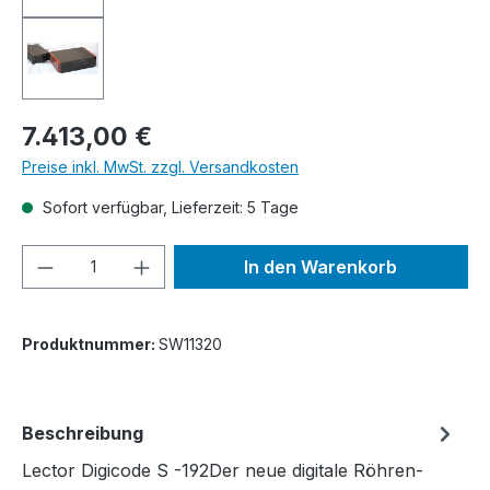
Regulärer Preis:
7.413,00 €
Preise inkl. MwSt. zzgl. Versandkosten
Sofort verfügbar, Lieferzeit: 5 Tage
Produkt Anzahl: Gib den gewünschten We
In den Warenkorb
Produktnummer:
SW11320
Beschreibung
Lector Digicode S -192Der neue digitale Röhren-