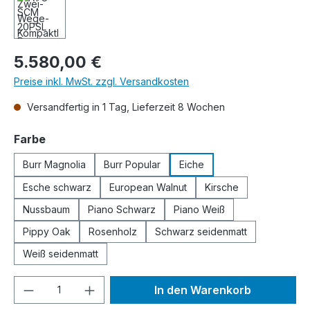
Regulärer Preis:
5.580,00 €
Preise inkl. MwSt. zzgl. Versandkosten
Versandfertig in 1 Tag, Lieferzeit 8 Wochen
auswählen
Farbe
Burr Magnolia
Burr Popular
Eiche
Esche schwarz
European Walnut
Kirsche
Nussbaum
Piano Schwarz
Piano Weiß
Pippy Oak
Rosenholz
Schwarz seidenmatt
Weiß seidenmatt
Produkt Anzahl: Gib den gewünschten We
In den Warenkorb