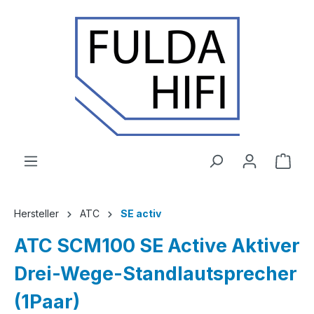
Zum Hauptinhalt springen
Ware
Hersteller
ATC
SE activ
ATC SCM100 SE Active Aktiver
Drei-Wege-Standlautsprecher
(1Paar)