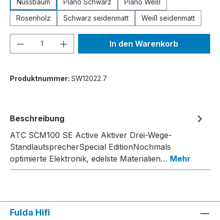
Nussbaum
Piano Schwarz
Piano Weiß
Rosenholz
Schwarz seidenmatt
Weiß seidenmatt
Produkt Anzahl: Gib den gewünschten We
In den Warenkorb
Produktnummer:
SW12022.7
Beschreibung
ATC SCM100 SE Active Aktiver Drei-Wege-
StandlautsprecherSpecial EditionNochmals
optimierte Elektronik, edelste Materialien…
Mehr
Fulda Hifi