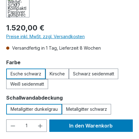
Regulärer Preis:
1.520,00 €
Preise inkl. MwSt. zzgl. Versandkosten
Versandfertig in 1 Tag, Lieferzeit 8 Wochen
auswählen
Farbe
Esche schwarz
Kirsche
Schwarz seidenmatt
Weiß seidenmatt
auswählen
Schallwandabdeckung
Metallgitter dunkelgrau
Metallgitter schwarz
Produkt Anzahl: Gib den gewünschten We
In den Warenkorb