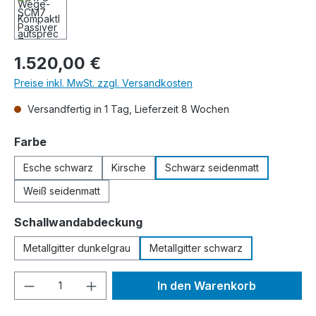
Regulärer Preis:
1.520,00 €
Preise inkl. MwSt. zzgl. Versandkosten
Versandfertig in 1 Tag, Lieferzeit 8 Wochen
auswählen
Farbe
Esche schwarz
Kirsche
Schwarz seidenmatt
Weiß seidenmatt
auswählen
Schallwandabdeckung
Metallgitter dunkelgrau
Metallgitter schwarz
Produkt Anzahl: Gib den gewünschten We
In den Warenkorb