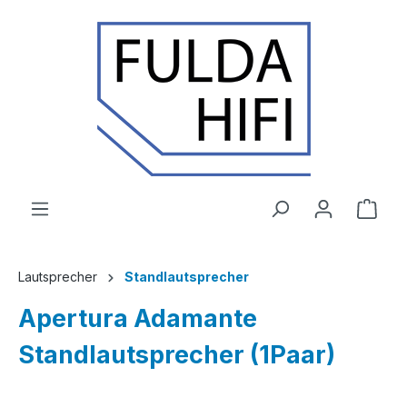
Zum Hauptinhalt springen
Ware
Lautsprecher
Standlautsprecher
Apertura Adamante
Standlautsprecher (1Paar)