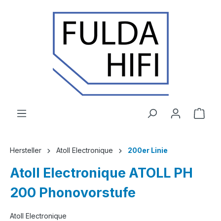
Zum Hauptinhalt springen
Ware
Hersteller
Atoll Electronique
200er Linie
Atoll Electronique ATOLL PH
200 Phonovorstufe
Atoll Electronique