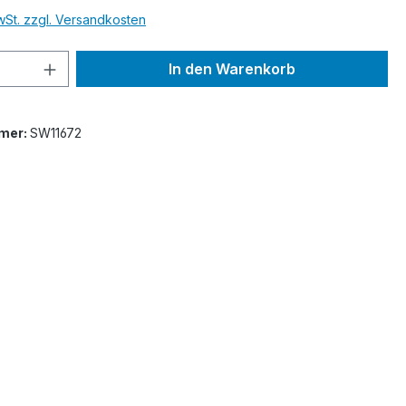
MwSt. zzgl. Versandkosten
 Anzahl: Gib den gewünschten Wert ein 
In den Warenkorb
mer:
SW11672