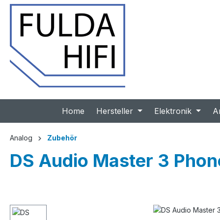
 Hauptinhalt springen
Zur Suche springen
Zur Hauptnavigation springen
Home
Hersteller
Elektronik
A
Analog
Zubehör
DS Audio Master 3 Phono
Bildergalerie überspringen