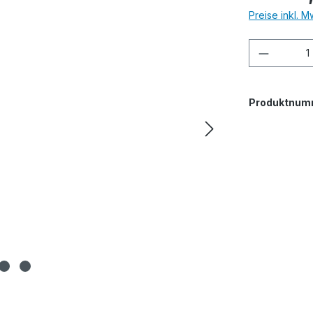
Preise inkl. 
Produkt
Produktnum