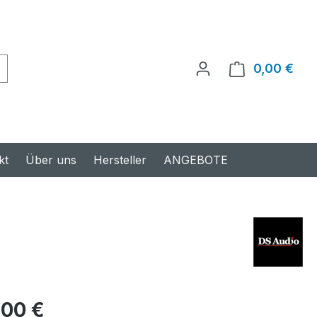
0,00 €
Ware
kt
Über uns
Hersteller
ANGEBOTE
s:
,00 €