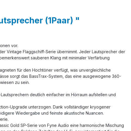
tsprecher (1Paar) "
ionen vor.
der Vintage Flaggschiff-Serie übernimmt. Jeder Lautsprecher der
 bemerkenswert sauberen Klang mit minimaler Verfärbung
agneten für den Hochtöner verfügt, was unvergleichliche
e Bässe sorgt das BassTrax-System, das eine ausgewogene 360-
wiesen zu sein.
x-Lautsprechern deutlich einfacher im Hörraum aufstellen und
ction-Upgrade unterzogen. Dank vollständiger kryogener
meidigere Wiedergabe und feinste akustische Nuancen.
erie.
 Classic Gold SP-Serie von Fyne Audio eine harmonische Mischung