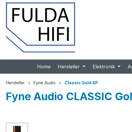
 Hauptinhalt springen
Zur Suche springen
Zur Hauptnavigation springen
Home
Hersteller
Elektronik
A
Hersteller
Fyne Audio
Classic Gold SP
Fyne Audio CLASSIC Gol
Bildergalerie überspringen