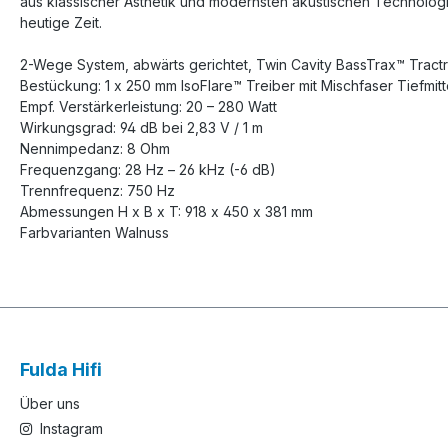
aus klassischer Ästhetik und modernsten akustischen Technologie
heutige Zeit.
2-Wege System, abwärts gerichtet, Twin Cavity BassTrax™ Tractri
Bestückung: 1 x 250 mm IsoFlare™ Treiber mit Mischfaser Tie
Empf. Verstärkerleistung: 20 – 280 Watt
Wirkungsgrad: 94 dB bei 2,83 V / 1 m
Nennimpedanz: 8 Ohm
Frequenzgang: 28 Hz – 26 kHz (-6 dB)
Trennfrequenz: 750 Hz
Abmessungen H x B x T: 918 x 450 x 381 mm
Farbvarianten Walnuss
Fulda Hifi
Über uns
Instagram