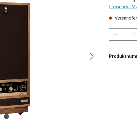
Preise inkl. 
Versandfert
Produkt
Produktnum