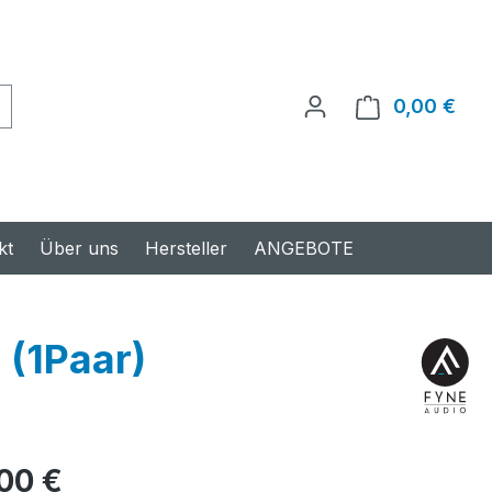
0,00 €
Ware
kt
Über uns
Hersteller
ANGEBOTE
 (1Paar)
s:
,00 €