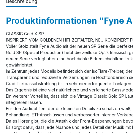
Beschreibung
Produktinformationen "Fyne Au
CLASSIC Gold X SP
INSPIRIERT VOM GOLDENEN HIFI-ZEITALTER, NEU KONZIPIERT F
Voller Stolz stellt Fyne Audio mit der neuen SP Serie die perf
Gold SP (Special Production) hebt die zeitlose Optik klassisch
neuen Serie verfügt über eine hochdichte Birkenschichtkonstr
gewährleistet.
Im Zentrum jedes Modells befindet sich der IsoFlare-Treiber, d
Transparenz und reduzierte Verzerrungen im Hochtonbereich sic
Grad Tiefbassabstrahlung bis in sehr niederfrequente Tonlagen
Das Ergebnis ist eine viel natürlichere und verfeinerte Basswiede
Ein weiterer Vorteil ist, dass sich die Vintage Classic Gold SP
integrieren lassen.
Für den Audiophilen, der die kleinsten Details zu schätzen we
Behandlung, ETI-Anschlüssen und verbesserter interner Verkabe
Da es Hörer gibt, die die Ästethik der Front-Bespannungen bev
Es sorgt dafür, dass jede Nuance und jedes Detail der Musik mit