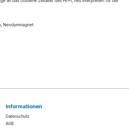
an das Goldene Zeitalter des Hi-Fi, neu interpretiert für die
ran, Neodymmagnet
Informationen
Datenschutz
AGB