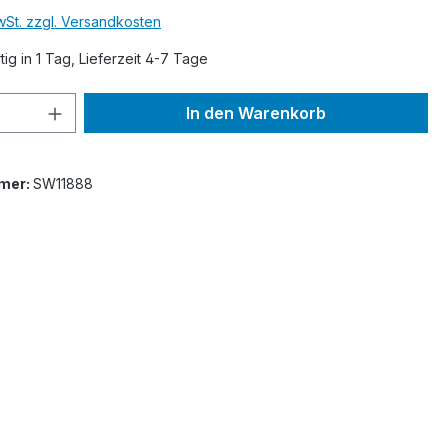
MwSt. zzgl. Versandkosten
ig in 1 Tag, Lieferzeit 4-7 Tage
 Anzahl: Gib den gewünschten Wert ein 
In den Warenkorb
mer:
SW11888