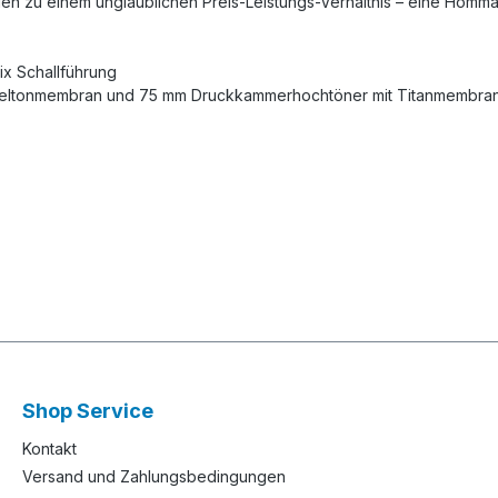
n zu einem unglaublichen Preis-Leistungs-Verhältnis – eine Hommage 
x Schallführung
fmitteltonmembran und 75 mm Druckkammerhochtöner mit Titanmemb
Shop Service
Kontakt
Versand und Zahlungsbedingungen