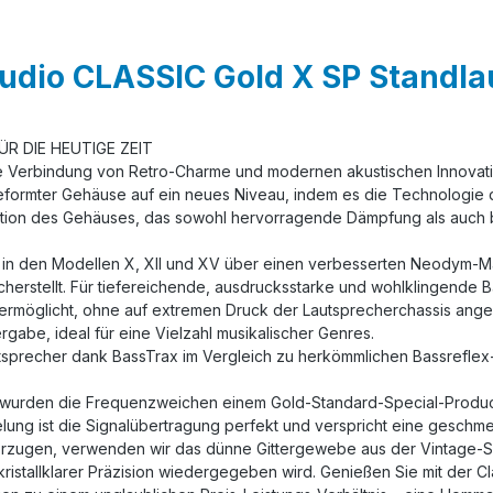
dio CLASSIC Gold X SP Standlau
ÜR DIE HEUTIGE ZEIT
ekte Verbindung von Retro-Charme und modernen akustischen Innovat
 geformter Gehäuse auf ein neues Niveau, indem es die Technologie 
uktion des Gehäuses, das sowohl hervorragende Dämpfung als auch
er in den Modellen X, XII und XV über einen verbesserten Neodym-M
herstellt. Für tiefereichende, ausdrucksstarke und wohlklingend
 ermöglicht, ohne auf extremen Druck der Lautsprecherchassis ange
rgabe, ideal für eine Vielzahl musikalischer Genres.
 Lautsprecher dank BassTrax im Vergleich zu herkömmlichen Bassrefle
iß, wurden die Frequenzweichen einem Gold-Standard-Special-Produ
lung ist die Signalübertragung perfekt und verspricht eine gesch
orzugen, verwenden wir das dünne Gittergewebe aus der Vintage-S
 kristallklarer Präzision wiedergegeben wird. Genießen Sie mit der