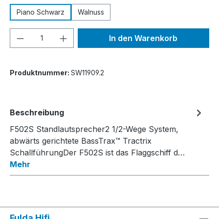
Piano Schwarz
Walnuss
Produkt Anzahl: Gib den gewünschten We
In den Warenkorb
Produktnummer:
SW11909.2
Beschreibung
F502S Standlautsprecher2 1/2-Wege System,
abwärts gerichtete BassTrax™ Tractrix
SchallführungDer F502S ist das Flaggschiff d…
Mehr
Fulda Hifi