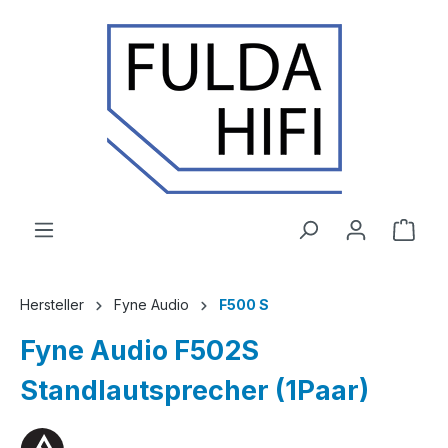
Zum Hauptinhalt springen
Ware
Hersteller
Fyne Audio
F500 S
Fyne Audio F502S
Standlautsprecher (1Paar)