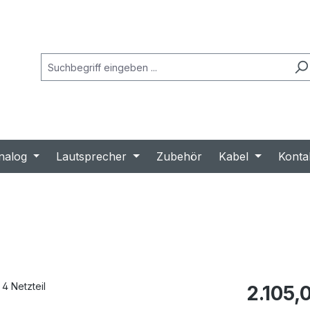
nalog
Lautsprecher
Zubehör
Kabel
Konta
Regulärer Prei
2.105,