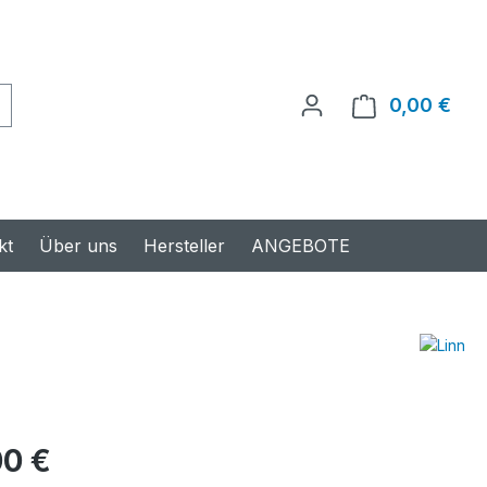
0,00 €
Ware
kt
Über uns
Hersteller
ANGEBOTE
s:
00 €