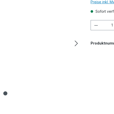
Preise inkl. 
Sofort verf
Produkt
Produktnum