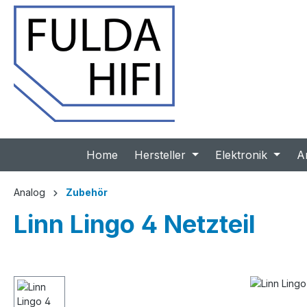
 Hauptinhalt springen
Zur Suche springen
Zur Hauptnavigation springen
Home
Hersteller
Elektronik
A
Analog
Zubehör
Linn Lingo 4 Netzteil
Bildergalerie überspringen