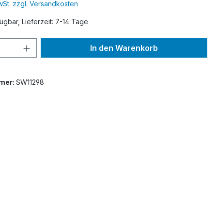
MwSt. zzgl. Versandkosten
ügbar, Lieferzeit: 7-14 Tage
 Anzahl: Gib den gewünschten Wert ein 
In den Warenkorb
mer:
SW11298