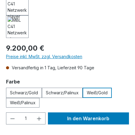
Regulärer Preis:
9.200,00 €
Preise inkl. MwSt. zzgl. Versandkosten
Versandfertig in 1 Tag, Lieferzeit 90 Tage
auswählen
Farbe
Schwarz/Gold
Schwarz/Palinux
Weiß/Gold
Weiß/Palinux
Produkt Anzahl: Gib den gewünschten We
In den Warenkorb