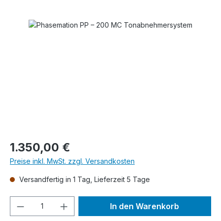
Bildergalerie überspringen
Regulärer Preis:
1.350,00 €
Preise inkl. MwSt. zzgl. Versandkosten
Versandfertig in 1 Tag, Lieferzeit 5 Tage
Produkt Anzahl: Gib den gewünschten We
In den Warenkorb