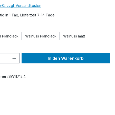
MwSt. zzgl. Versandkosten
ig in 1 Tag, Lieferzeit 7-14 Tage
ählen
l Pianolack
Walnuss Pianolack
Walnuss matt
 Anzahl: Gib den gewünschten Wert ein 
In den Warenkorb
mer:
SW11712.4