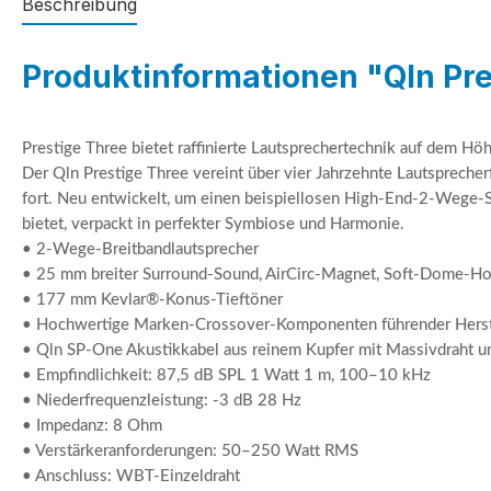
Beschreibung
Produktinformationen "Qln Pre
Prestige Three bietet raffinierte Lautsprechertechnik auf dem H
Der Qln Prestige Three vereint über vier Jahrzehnte Lautsprecher
fort. Neu entwickelt, um einen beispiellosen High-End-2-Wege-
bietet, verpackt in perfekter Symbiose und Harmonie.
• 2-Wege-Breitbandlautsprecher
• 25 mm breiter Surround-Sound, AirCirc-Magnet, Soft-Dome-Ho
• 177 mm Kevlar®-Konus-Tieftöner
• Hochwertige Marken-Crossover-Komponenten führender Herst
• Qln SP-One Akustikkabel aus reinem Kupfer mit Massivdraht 
• Empfindlichkeit: 87,5 dB SPL 1 Watt 1 m, 100–10 kHz
• Niederfrequenzleistung: -3 dB 28 Hz
• Impedanz: 8 Ohm
• Verstärkeranforderungen: 50–250 Watt RMS
• Anschluss: WBT-Einzeldraht