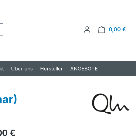
0,00 €
Ware
kt
Über uns
Hersteller
ANGEBOTE
aar)
s:
00 €