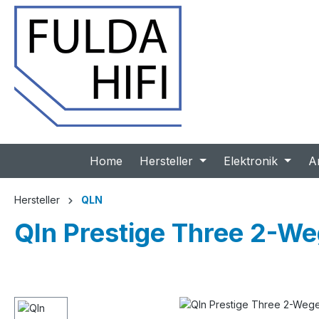
 Hauptinhalt springen
Zur Suche springen
Zur Hauptnavigation springen
Home
Hersteller
Elektronik
A
Hersteller
QLN
Qln Prestige Three 2-We
Bildergalerie überspringen