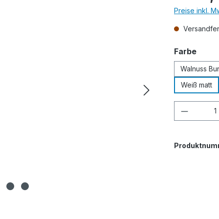
Preise inkl. 
Versandfert
ausw
Farbe
Walnuss Bur
Weiß matt
Produkt
Produktnum