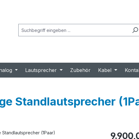
nalog
Lautsprecher
Zubehör
Kabel
Konta
ge Standlautsprecher (1P
Regulärer Prei
9.900,