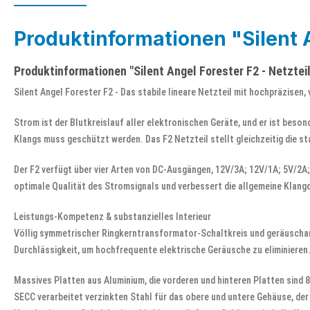
Produktinformationen "Silent A
Produktinformationen "Silent Angel Forester F2 - Netzteil
Silent Angel Forester F2 - Das stabile lineare Netzteil mit hochpräzise
Strom ist der Blutkreislauf aller elektronischen Geräte, und er ist beson
Klangs muss geschützt werden. Das F2 Netzteil stellt gleichzeitig die st
Der F2 verfügt über vier Arten von DC-Ausgängen, 12V/3A; 12V/1A; 5V/2A
optimale Qualität des Stromsignals und verbessert die allgemeine Klangq
Leistungs-Kompetenz & substanzielles Interieur
Völlig symmetrischer Ringkerntransformator-Schaltkreis und geräuscharm
Durchlässigkeit, um hochfrequente elektrische Geräusche zu eliminieren
Massives Platten aus Aluminium, die vorderen und hinteren Platten sind 
SECC verarbeitet verzinkten Stahl für das obere und untere Gehäuse, der