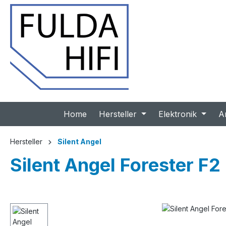
 Hauptinhalt springen
Zur Suche springen
Zur Hauptnavigation springen
Home
Hersteller
Elektronik
A
Hersteller
Silent Angel
Silent Angel Forester F2 
Bildergalerie überspringen