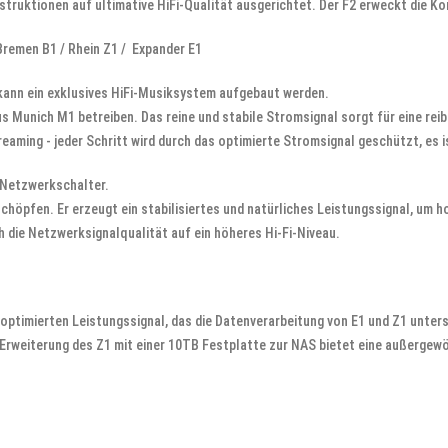
truktionen auf ultimative HiFi-Qualität ausgerichtet. Der F2 erweckt die Ko
Bremen B1 / Rhein Z1 / Expander E1
kann ein exklusives HiFi-Musiksystem aufgebaut werden.
us Munich M1 betreiben. Das reine und stabile Stromsignal sorgt für eine re
ming - jeder Schritt wird durch das optimierte Stromsignal geschützt, es is
 Netzwerkschalter.
schöpfen. Er erzeugt ein stabilisiertes und natürliches Leistungssignal, um
h die Netzwerksignalqualität auf ein höheres Hi-Fi-Niveau.
m optimierten Leistungssignal, das die Datenverarbeitung von E1 und Z1 unters
 Erweiterung des Z1 mit einer 10TB Festplatte zur NAS bietet eine außergewö