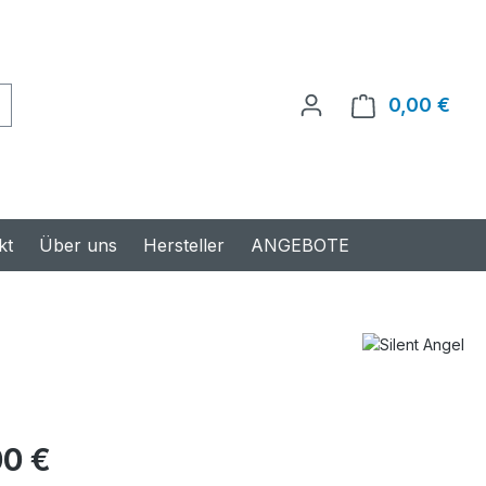
0,00 €
Ware
kt
Über uns
Hersteller
ANGEBOTE
s:
00 €