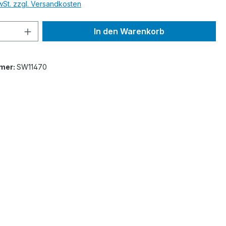
MwSt. zzgl. Versandkosten
 Anzahl: Gib den gewünschten Wert ein 
In den Warenkorb
mer:
SW11470