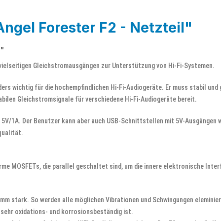
ngel Forester F2 - Netzteil"
"
n, vielseitigen Gleichstromausgängen zur Unterstützung von Hi-Fi-Systemen.
ders wichtig für die hochempfindlichen Hi-Fi-Audiogeräte. Er muss stabil und 
abilen Gleichstromsignale für verschiedene Hi-Fi-Audiogeräte bereit.
; 5V/1A. Der Benutzer kann aber auch USB-Schnittstellen mit 5V-Ausgängen 
ualität.
e MOSFETs, die parallel geschaltet sind, um die innere elektronische Inter
.
8mm stark. So werden alle möglichen Vibrationen und Schwingungen eleminier
 sehr oxidations- und korrosionsbeständig ist.