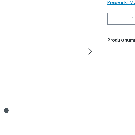
Preise inkl. 
Produkt
Produktnum