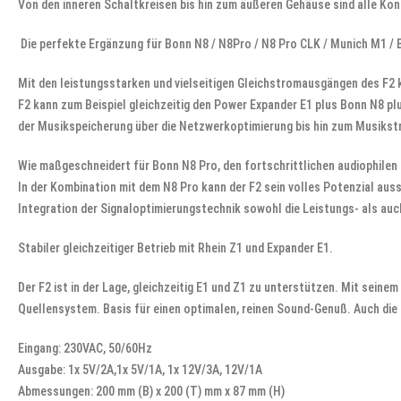
Von den inneren Schaltkreisen bis hin zum äußeren Gehäuse sind alle Kons
Die perfekte Ergänzung für Bonn N8 / N8Pro / N8 Pro CLK / Munich M1 / 
Mit den leistungsstarken und vielseitigen Gleichstromausgängen des F2 
F2 kann zum Beispiel gleichzeitig den Power Expander E1 plus Bonn N8 pl
der Musikspeicherung über die Netzwerkoptimierung bis hin zum Musikstrea
Wie maßgeschneidert für Bonn N8 Pro, den fortschrittlichen audiophilen
In der Kombination mit dem N8 Pro kann der F2 sein volles Potenzial aus
Integration der Signaloptimierungstechnik sowohl die Leistungs- als auc
Stabiler gleichzeitiger Betrieb mit Rhein Z1 und Expander E1.
Der F2 ist in der Lage, gleichzeitig E1 und Z1 zu unterstützen. Mit seine
Quellensystem. Basis für einen optimalen, reinen Sound-Genuß. Auch die
Eingang: 230VAC, 50/60Hz
Ausgabe: 1x 5V/2A,1x 5V/1A, 1x 12V/3A, 12V/1A
Abmessungen: 200 mm (B) x 200 (T) mm x 87 mm (H)