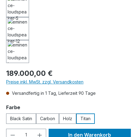
Regulärer Preis:
189.000,00 €
Preise inkl. MwSt. zzgl. Versandkosten
Versandfertig in 1 Tag, Lieferzeit 90 Tage
auswählen
Farbe
Black Satin
Carbon
Holz
Titan
Produkt Anzahl: Gib den gewünschten We
In den Warenkorb