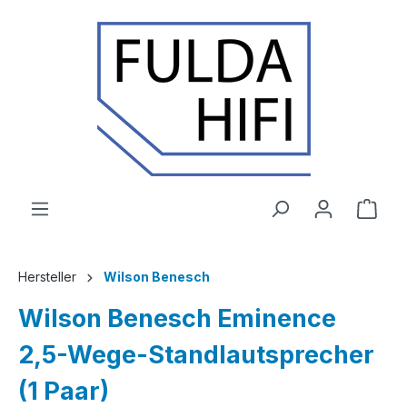
Zum Hauptinhalt springen
Ware
Hersteller
Wilson Benesch
Wilson Benesch Eminence
2,5-Wege-Standlautsprecher
(1 Paar)