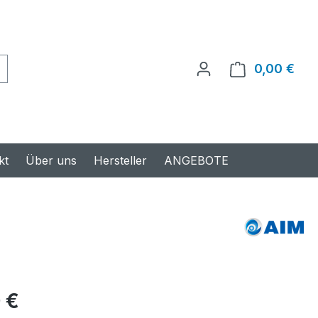
0,00 €
Ware
kt
Über uns
Hersteller
ANGEBOTE
s:
 €