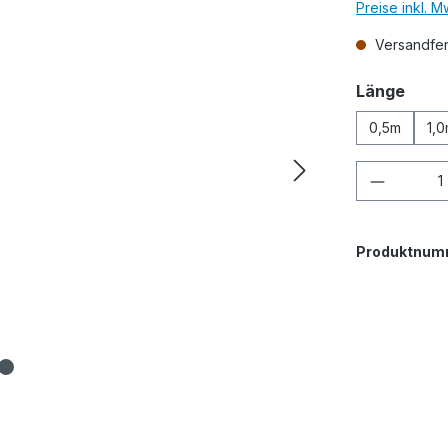
Preise inkl. 
Versandfert
ausw
Länge
0,5m
1,
Produkt
Produktnum