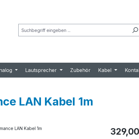
nalog
Lautsprecher
Zubehör
Kabel
Konta
nce LAN Kabel 1m
Regulärer Prei
329,00