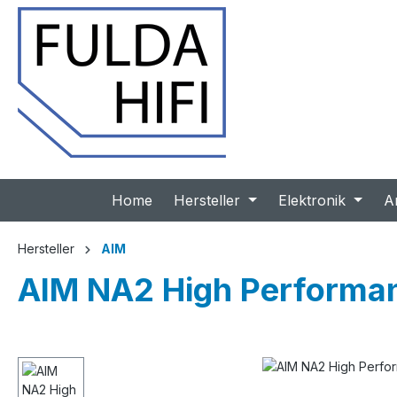
 Hauptinhalt springen
Zur Suche springen
Zur Hauptnavigation springen
Home
Hersteller
Elektronik
A
Hersteller
AIM
AIM NA2 High Performa
Bildergalerie überspringen