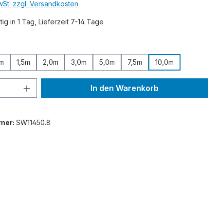
MwSt. zzgl. Versandkosten
ig in 1 Tag, Lieferzeit 7-14 Tage
ählen
0m
1,5m
2,0m
3,0m
5,0m
7,5m
10,0m
 Anzahl: Gib den gewünschten Wert ein 
In den Warenkorb
mer:
SW11450.8