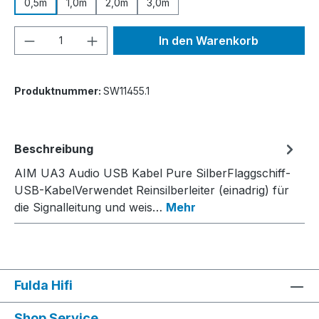
0,5m
1,0m
2,0m
3,0m
Produkt Anzahl: Gib den gewünschten We
In den Warenkorb
Produktnummer:
SW11455.1
Beschreibung
AIM UA3 Audio USB Kabel Pure SilberFlaggschiff-
USB-KabelVerwendet Reinsilberleiter (einadrig) für
die Signalleitung und weis…
Mehr
Fulda Hifi
Shop Service