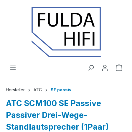
Zum Hauptinhalt springen
Ware
Hersteller
ATC
SE passiv
ATC SCM100 SE Passive
Passiver Drei-Wege-
Standlautsprecher (1Paar)