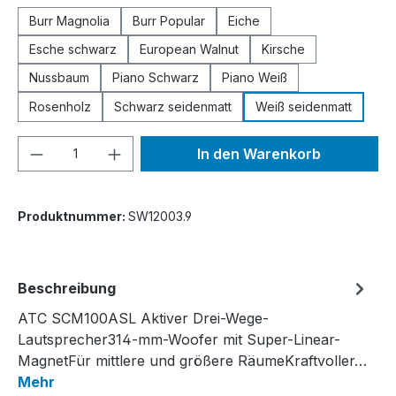
Burr Magnolia
Burr Popular
Eiche
Esche schwarz
European Walnut
Kirsche
Nussbaum
Piano Schwarz
Piano Weiß
Rosenholz
Schwarz seidenmatt
Weiß seidenmatt
Produkt Anzahl: Gib den gewünschten We
In den Warenkorb
Produktnummer:
SW12003.9
Beschreibung
ATC SCM100ASL Aktiver Drei-Wege-
Lautsprecher314-mm-Woofer mit Super-Linear-
MagnetFür mittlere und größere RäumeKraftvoller…
Mehr