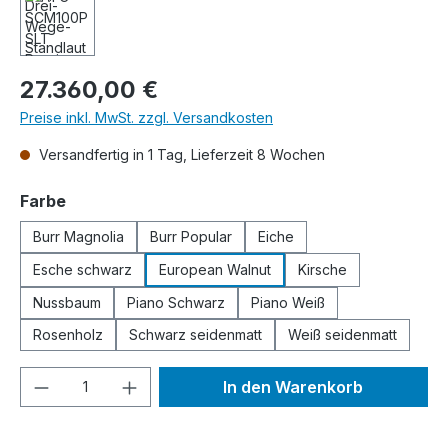
Regulärer Preis:
27.360,00 €
Preise inkl. MwSt. zzgl. Versandkosten
Versandfertig in 1 Tag, Lieferzeit 8 Wochen
auswählen
Farbe
Burr Magnolia
Burr Popular
Eiche
Esche schwarz
European Walnut
Kirsche
Nussbaum
Piano Schwarz
Piano Weiß
Rosenholz
Schwarz seidenmatt
Weiß seidenmatt
Produkt Anzahl: Gib den gewünschten We
In den Warenkorb