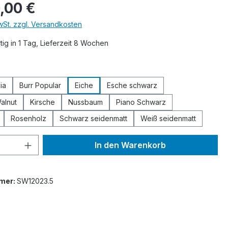
s:
,00 €
MwSt. zzgl. Versandkosten
ig in 1 Tag, Lieferzeit 8 Wochen
ählen
ia
Burr Popular
Eiche
Esche schwarz
alnut
Kirsche
Nussbaum
Piano Schwarz
Rosenholz
Schwarz seidenmatt
Weiß seidenmatt
 Anzahl: Gib den gewünschten Wert ein 
In den Warenkorb
mer:
SW12023.5