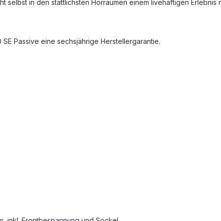
selbst in den stattlichsten Hörräumen einem livehaftigen Erlebnis 
SE Passive eine sechsjährige Herstellergarantie.
m, inkl. Frontbespannung und Sockel