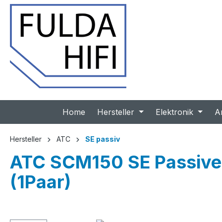
 Hauptinhalt springen
Zur Suche springen
Zur Hauptnavigation springen
Home
Hersteller
Elektronik
A
Hersteller
ATC
SE passiv
ATC SCM150 SE Passive 
(1Paar)