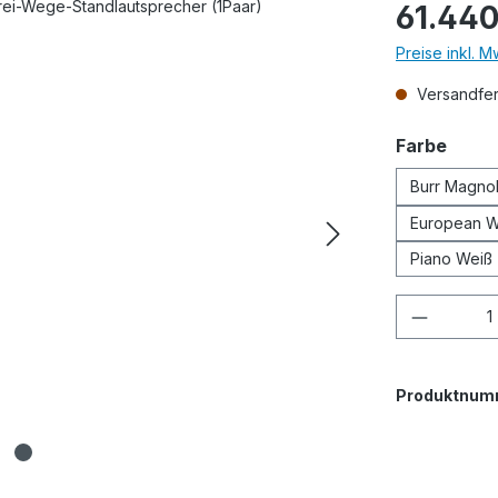
Regulärer Prei
61.440
Preise inkl. 
Versandfert
ausw
Farbe
Burr Magnol
European W
Piano Weiß
Produkt
Produktnum