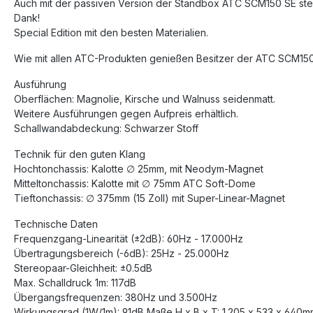
Auch mit der passiven Version der Standbox ATC SCM150 SE steht 
Dank!
Special Edition mit den besten Materialien.
Wie mit allen ATC-Produkten genießen Besitzer der ATC SCM150 
Ausführung
Oberflächen: Magnolie, Kirsche und Walnuss seidenmatt.
Weitere Ausführungen gegen Aufpreis erhältlich.
Schallwandabdeckung: Schwarzer Stoff
Technik für den guten Klang
Hochtonchassis: Kalotte ∅ 25mm, mit Neodym-Magnet
Mitteltonchassis: Kalotte mit ∅ 75mm ATC Soft-Dome
Tieftonchassis: ∅ 375mm (15 Zoll) mit Super-Linear-Magnet
Technische Daten
Frequenzgang-Linearität (±2dB): 60Hz - 17.000Hz
Übertragungsbereich (-6dB): 25Hz - 25.000Hz
Stereopaar-Gleichheit: ±0.5dB
Max. Schalldruck 1m: 117dB
Übergangsfrequenzen: 380Hz und 3.500Hz
Wirkungsgrad (1W/1m): 91dB Maße H x B x T: 1.205 x 533 x 640m