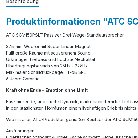
Beschreibung
Produktinformationen "ATC SC
ATC SCM150PSLT Passiver Drei-Wege-Standlautsprecher
375-mm-Woofer mit Super-Linear-Magnet
Füllt große Räume mit souveränem Sound
Urkräftiger Tiefbass und höchste Neutralität
Übertragungsbereich von 25Hz - 22kHz
Maximaler Schalldruckpegel: 117dB SPL
6 Jahre Garantie
Kraft ohne Ende – Emotion ohne Limit
Faszinierende, unlimitierte Dynamik, markerschütternder Tiefba
in den stattlichsten Hörräumen einem livehaftigen Erlebnis nicht
Wie mit allen ATC-Produkten genießen Besitzer der ATC SCM150P
Ausführungen
Oberflächen Standard-Furnier: Esche schwarz, Eiche, Kirsche 