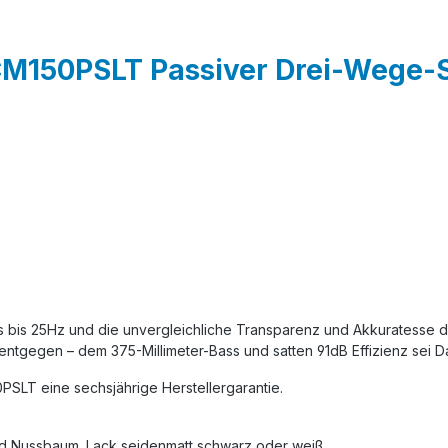
M150PSLT Passiver Drei-Wege-S
ss bis 25Hz und die unvergleichliche Transparenz und Akkuratesse
s entgegen – dem 375-Millimeter-Bass und satten 91dB Effizienz sei D
SLT eine sechsjährige Herstellergarantie.
und Nussbaum. Lack seidenmatt schwarz oder weiß