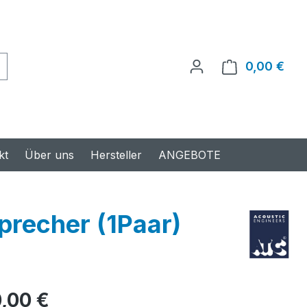
0,00 €
Ware
kt
Über uns
Hersteller
ANGEBOTE
recher (1Paar)
s:
,00 €