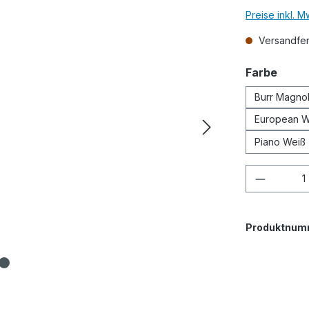
Preise inkl. 
Versandfert
ausw
Farbe
Burr Magnol
European W
Piano Weiß
Produkt
Produktnum