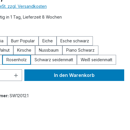
MwSt. zzgl. Versandkosten
ig in 1 Tag, Lieferzeit 8 Wochen
ählen
ia
Burr Popular
Eiche
Esche schwarz
alnut
Kirsche
Nussbaum
Piano Schwarz
Rosenholz
Schwarz seidenmatt
Weiß seidenmatt
 Anzahl: Gib den gewünschten Wert ein 
In den Warenkorb
mer:
SW12012.1