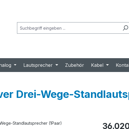
nalog
Lautsprecher
Zubehör
Kabel
Konta
r Drei-Wege-Standlautsp
Regulärer Prei
36.020