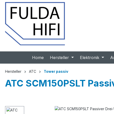
 Hauptinhalt springen
Zur Suche springen
Zur Hauptnavigation springen
Home
Hersteller
Elektronik
A
Hersteller
ATC
Tower passiv
ATC SCM150PSLT Passive
Bildergalerie überspringen