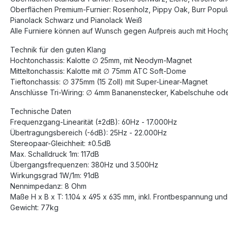
Oberflächen Premium-Furnier: Rosenholz, Pippy Oak, Burr Popul
Pianolack Schwarz und Pianolack Weiß
Alle Furniere können auf Wunsch gegen Aufpreis auch mit Hoch
Technik für den guten Klang
Hochtonchassis: Kalotte ∅ 25mm, mit Neodym-Magnet
Mitteltonchassis: Kalotte mit ∅ 75mm ATC Soft-Dome
Tieftonchassis: ∅ 375mm (15 Zoll) mit Super-Linear-Magnet
Anschlüsse Tri-Wiring: ∅ 4mm Bananenstecker, Kabelschuhe od
Technische Daten
Frequenzgang-Linearität (±2dB): 60Hz - 17.000Hz
Übertragungsbereich (-6dB): 25Hz - 22.000Hz
Stereopaar-Gleichheit: ±0.5dB
Max. Schalldruck 1m: 117dB
Übergangsfrequenzen: 380Hz und 3.500Hz
Wirkungsgrad 1W/1m: 91dB
Nennimpedanz: 8 Ohm
Maße H x B x T: 1.104 x 495 x 635 mm, inkl. Frontbespannung un
Gewicht: 77kg