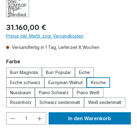
Regulärer Preis:
31.160,00 €
Preise inkl. MwSt. zzgl. Versandkosten
Versandfertig in 1 Tag, Lieferzeit 8 Wochen
auswählen
Farbe
Burr Magnolia
Burr Popular
Eiche
Esche schwarz
European Walnut
Kirsche
Nussbaum
Piano Schwarz
Piano Weiß
Rosenholz
Schwarz seidenmatt
Weiß seidenmatt
Produkt Anzahl: Gib den gewünschten We
In den Warenkorb