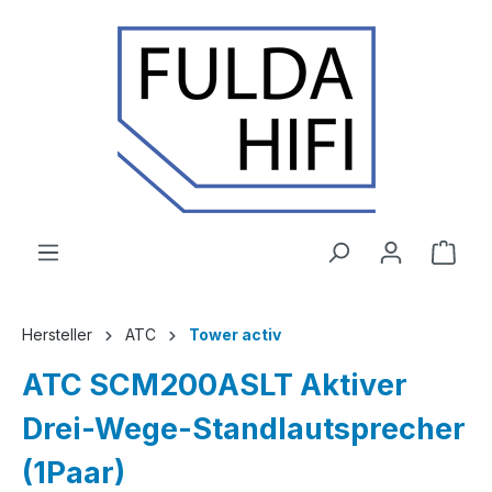
Zum Hauptinhalt springen
Ware
Hersteller
ATC
Tower activ
ATC SCM200ASLT Aktiver
Drei-Wege-Standlautsprecher
(1Paar)