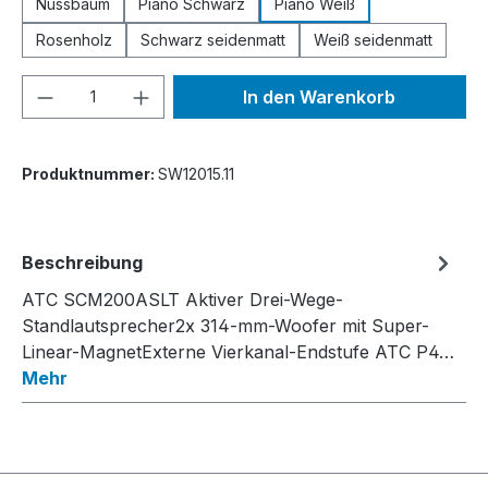
Nussbaum
Piano Schwarz
Piano Weiß
Rosenholz
Schwarz seidenmatt
Weiß seidenmatt
Produkt Anzahl: Gib den gewünschten We
In den Warenkorb
Produktnummer:
SW12015.11
Beschreibung
ATC SCM200ASLT Aktiver Drei-Wege-
Standlautsprecher2x 314-mm-Woofer mit Super-
Linear-MagnetExterne Vierkanal-Endstufe ATC P4…
Mehr