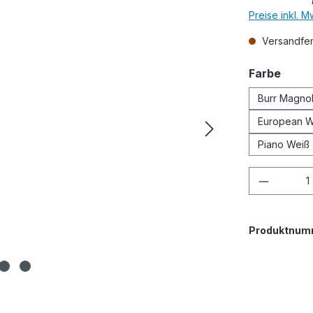
Preise inkl. 
Versandfert
ausw
Farbe
Burr Magnol
European W
Piano Weiß
Produkt
Produktnum