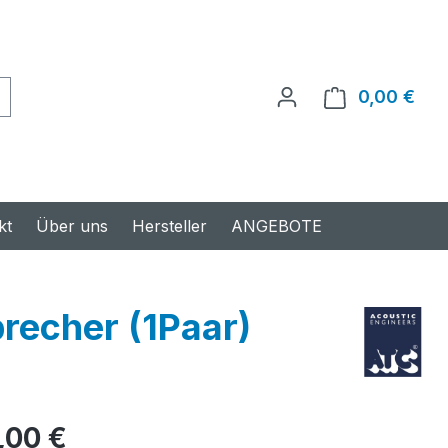
0,00 €
Ware
kt
Über uns
Hersteller
ANGEBOTE
echer (1Paar)
s:
,00 €