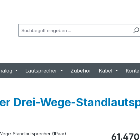
nalog
Lautsprecher
Zubehör
Kabel
Konta
 Drei-Wege-Standlautspr
Regulärer Prei
61.470