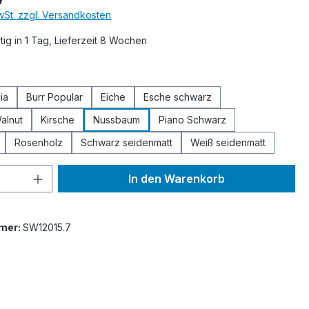
MwSt. zzgl. Versandkosten
ig in 1 Tag, Lieferzeit 8 Wochen
ählen
ia
Burr Popular
Eiche
Esche schwarz
alnut
Kirsche
Nussbaum
Piano Schwarz
Rosenholz
Schwarz seidenmatt
Weiß seidenmatt
 Anzahl: Gib den gewünschten Wert ein 
In den Warenkorb
mer:
SW12015.7