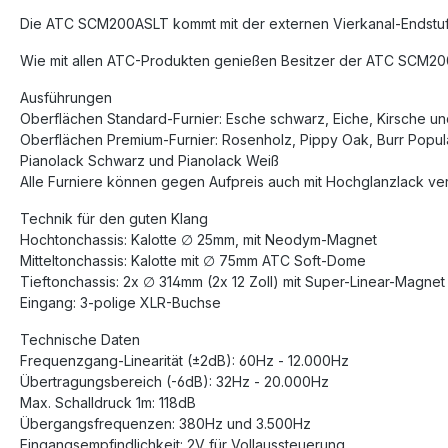
Die ATC SCM200ASLT kommt mit der externen Vierkanal-Endstufe P
Wie mit allen ATC-Produkten genießen Besitzer der ATC SCM200AS
Ausführungen
Oberflächen Standard-Furnier: Esche schwarz, Eiche, Kirsche 
Oberflächen Premium-Furnier: Rosenholz, Pippy Oak, Burr Popul
Pianolack Schwarz und Pianolack Weiß
Alle Furniere können gegen Aufpreis auch mit Hochglanzlack vers
Technik für den guten Klang
Hochtonchassis: Kalotte ∅ 25mm, mit Neodym-Magnet
Mitteltonchassis: Kalotte mit ∅ 75mm ATC Soft-Dome
Tieftonchassis: 2x ∅ 314mm (2x 12 Zoll) mit Super-Linear-Magnet
Eingang: 3-polige XLR-Buchse
Technische Daten
Frequenzgang-Linearität (±2dB): 60Hz - 12.000Hz
Übertragungsbereich (-6dB): 32Hz - 20.000Hz
Max. Schalldruck 1m: 118dB
Übergangsfrequenzen: 380Hz und 3.500Hz
Eingangsempfindlichkeit: 2V für Vollaussteuerung