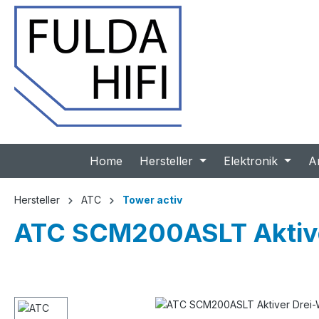
 Hauptinhalt springen
Zur Suche springen
Zur Hauptnavigation springen
Home
Hersteller
Elektronik
A
Hersteller
ATC
Tower activ
ATC SCM200ASLT Aktiver
Bildergalerie überspringen