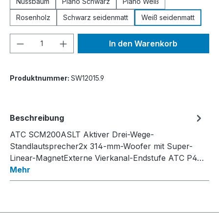
Nussbaum
Piano Schwarz
Piano Weiß
Rosenholz
Schwarz seidenmatt
Weiß seidenmatt
Produkt Anzahl: Gib den gewünschten We
In den Warenkorb
Produktnummer:
SW12015.9
Beschreibung
ATC SCM200ASLT Aktiver Drei-Wege-
Standlautsprecher2x 314-mm-Woofer mit Super-
Linear-MagnetExterne Vierkanal-Endstufe ATC P4…
Mehr