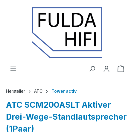
Zum Hauptinhalt springen
Ware
Hersteller
ATC
Tower activ
ATC SCM200ASLT Aktiver
Drei-Wege-Standlautsprecher
(1Paar)