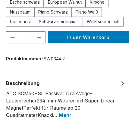
Esche schwarz
European Walnut
Kirsche
Nussbaum
Piano Schwarz
Piano Weiß
Rosenholz
Schwarz seidenmatt
Weiß seidenmatt
Produkt Anzahl: Gib den gewünschten We
In den Warenkorb
Produktnummer:
SW11344.2
Beschreibung
ATC SCM50PSL Passiver Drei-Wege-
Lautsprecher234-mm-Woofer mit Super-Linear-
MagnetPerfekt für Räume ab 20
QuadratmeterKnacki…
Mehr