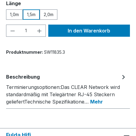
auswählen
Länge
1,0m
1,5m
2,0m
Produkt Anzahl: Gib den gewünschten We
In den Warenkorb
Produktnummer:
SW11835.3
Beschreibung
Terminierungsoptionen:Das CLEAR Network wird
standardmäßig mit Telegärtner RJ-45 Steckern
geliefertTechnische Spezifikatione…
Mehr
Fulda Hifi