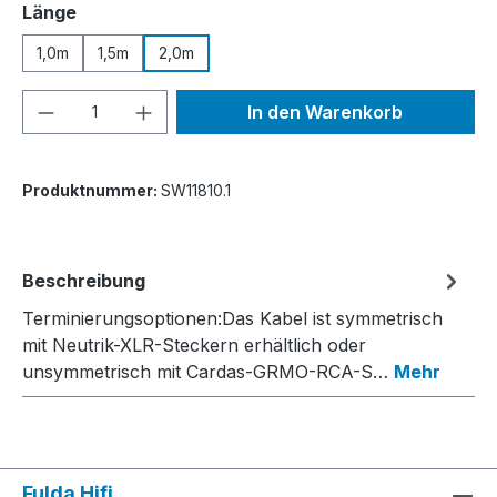
auswählen
Länge
1,0m
1,5m
2,0m
Produkt Anzahl: Gib den gewünschten We
In den Warenkorb
Produktnummer:
SW11810.1
Beschreibung
Terminierungsoptionen:Das Kabel ist symmetrisch
mit Neutrik-XLR-Steckern erhältlich oder
unsymmetrisch mit Cardas-GRMO-RCA-S…
Mehr
Fulda Hifi