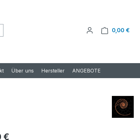
0,00 €
Ware
kt
Über uns
Hersteller
ANGEBOTE
s:
 €