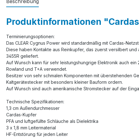
Beschreibung
Produktinformationen "Carda
Terminierungsoptionen:
Das CLEAR Cygnus Power wird standardmäßig mit Cardas-Netzste
Diese haben Kontakte aus Reinkupfer, das zuerst versilbert u
3455R geliefert.
Auf Wunsch kann für sehr leistungshungrige Elektronik auch ein 2
Rowland und T+A verwendet.
Besitzer von sehr schmalen Komponenten mit überstehenden Geh
Kaltgerätestecker mit besonders kleiner Bauform ordern.
Auf Wunsch sind auch amerikanische Stromstecker auf der Eingan
Technische Spezifikationen:
1,3 cm Außendurchmesser
Cardas-Kupfer
PFA und luftgefüllte Schläuche als Dielektrika
3 x 1,8 mm Leitermaterial
HF-Entstörung für jeden Leiter