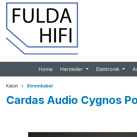
 Hauptinhalt springen
Zur Suche springen
Zur Hauptnavigation springen
Home
Hersteller
Elektronik
A
Kabel
Stromkabel
Cardas Audio Cygnos P
Bildergalerie überspringen