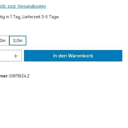
MwSt. zzgl. Versandkosten
ig in 1 Tag, Lieferzeit 3-5 Tage
ählen
50m
3,0m
 Anzahl: Gib den gewünschten Wert ein 
In den Warenkorb
mer:
SW11824.2