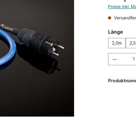
Preise inkl. 
Versandfert
ausw
Länge
2,0m
2,
Produkt
Produktnum