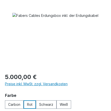
Bildergalerie überspringen
Regulärer Preis:
5.000,00 €
Preise inkl. MwSt. zzgl. Versandkosten
auswählen
Farbe
Carbon
Rot
Schwarz
Weiß