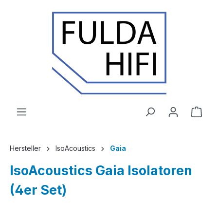
Zum Hauptinhalt springen
Ware
Hersteller
IsoAcoustics
Gaia
IsoAcoustics Gaia Isolatoren
(4er Set)